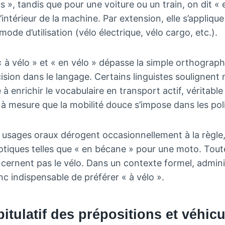
s », tandis que pour une voiture ou un train, on dit « 
 l’intérieur de la machine. Par extension, elle s’appliqu
ode d’utilisation (vélo électrique, vélo cargo, etc.).
« à vélo » et « en vélo » dépasse la simple orthograph
ision dans le langage. Certains linguistes soulignen
 à enrichir le vocabulaire en transport actif, véritable
à mesure que la mobilité douce s’impose dans les poli
ins usages oraux dérogent occasionnellement à la règ
tiques telles que « en bécane » pour une moto. Toutef
ncernent pas le vélo. Dans un contexte formel, admini
nc indispensable de préférer « à vélo ».
itulatif des prépositions et véhic