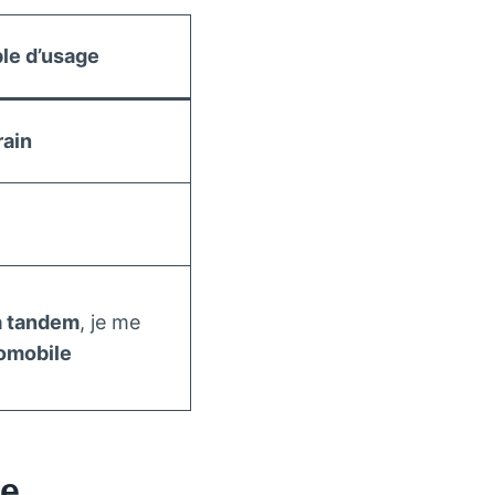
le d’usage
rain
à tandem
, je me
omobile
ce