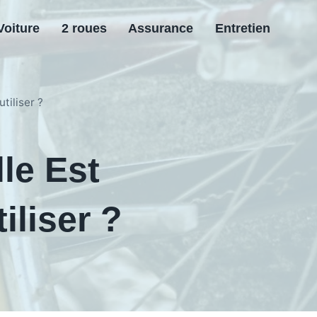
Voiture
2 roues
Assurance
Entretien
tiliser ?
le Est
liser ?