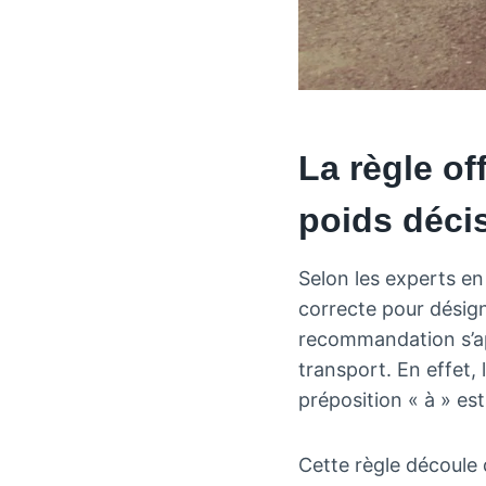
La règle of
poids déci
Selon les experts en
correcte pour désig
recommandation s’ap
transport. En effet, 
préposition « à » est
Cette règle découle d