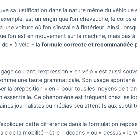
ouve sa justification dans la nature même du véhicule e
r exemple, est un engin que l’on chevauche, le corps ét
 une voiture où l’on s’installe à l’intérieur. Ainsi, lorsqu
ue l’on est en mouvement sur la machine, mais pas à l’
 de « à vélo » la
formule correcte et recommandée
p
ngage courant, l’expression « en vélo » est aussi sou
comme une faute grammaticale. Son usage spontané r
er la préposition « en » pour tous les moyens de tran
tion essentielle. Ce phénomène est fréquent chez les l
ines journalistes ou médias peu attentifs aux subtilité
expliquer cette différence dans la formulation repose
le de la mobilité – être « dedans » ou « dessus » le v