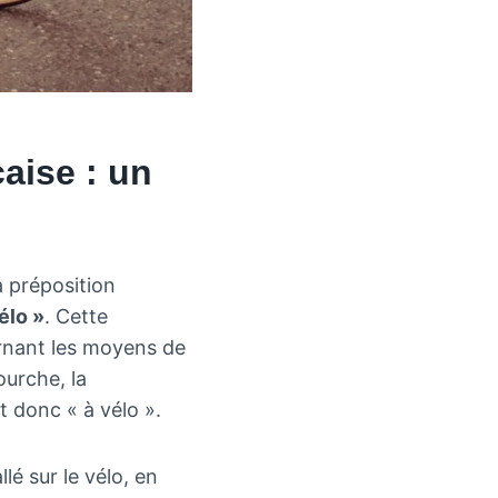
çaise : un
a préposition
élo »
. Cette
ernant les moyens de
ourche, la
et donc « à vélo ».
lé sur le vélo, en