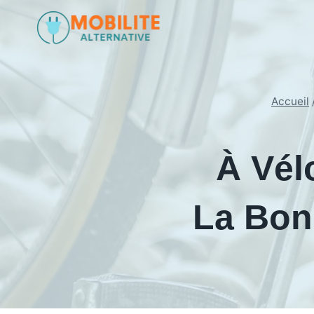
Aller
au
contenu
Accueil
À Vél
La Bon