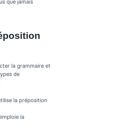
lus que jamais
éposition
cter la grammaire et
types de
:
utilise la préposition
 emploie la