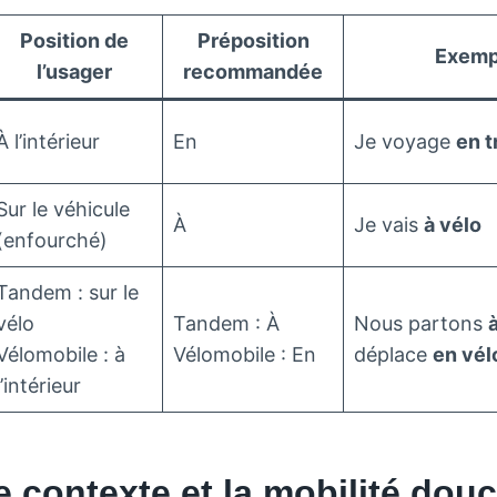
Position de
Préposition
Exemp
l’usager
recommandée
À l’intérieur
En
Je voyage
en t
Sur le véhicule
À
Je vais
à vélo
(enfourché)
Tandem : sur le
vélo
Tandem : À
Nous partons
Vélomobile : à
Vélomobile : En
déplace
en vél
l’intérieur
 contexte et la mobilité dou