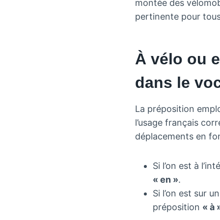
montée des vélomobil
pertinente pour tou
À vélo ou e
dans le voc
La préposition emplo
l’usage français cor
déplacements en fonc
Si l’on est à l’in
« en »
.
Si l’on est sur 
préposition
« à 