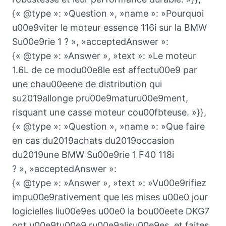
{« @type »: »Question », »name »: »Pourquoi
u00e9viter le moteur essence 116i sur la BMW
Su00e9rie 1 ? », »acceptedAnswer »:
{« @type »: »Answer », »text »: »Le moteur
1.6L de ce modu00e8le est affectu00e9 par
une chau00eene de distribution qui
su2019allonge pru00e9maturu00e9ment,
risquant une casse moteur cou00fbteuse. »}},
{« @type »: »Question », »name »: »Que faire
en cas du2019achats du2019occasion
du2019une BMW Su00e9rie 1 F40 118i
? », »acceptedAnswer »:
{« @type »: »Answer », »text »: »Vu00e9rifiez
impu00e9rativement que les mises u00e0 jour
logicielles liu00e9es u00e0 la bou00eete DKG7
ont u00e9tu00e9 ru00e9alisu00e9es, et faites