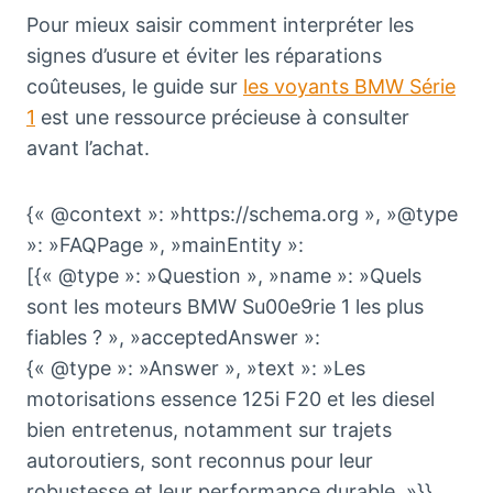
Pour mieux saisir comment interpréter les
signes d’usure et éviter les réparations
coûteuses, le guide sur
les voyants BMW Série
1
est une ressource précieuse à consulter
avant l’achat.
{« @context »: »https://schema.org », »@type
»: »FAQPage », »mainEntity »:
[{« @type »: »Question », »name »: »Quels
sont les moteurs BMW Su00e9rie 1 les plus
fiables ? », »acceptedAnswer »:
{« @type »: »Answer », »text »: »Les
motorisations essence 125i F20 et les diesel
bien entretenus, notamment sur trajets
autoroutiers, sont reconnus pour leur
robustesse et leur performance durable. »}},