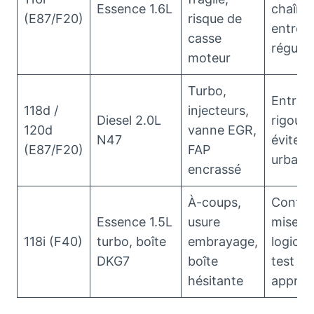
Essence 1.6L
chaîne 
(E87/F20)
risque de
entreti
casse
régulie
moteur
Turbo,
Entreti
118d /
injecteurs,
Diesel 2.0L
rigoure
120d
vanne EGR,
N47
éviter 
(E87/F20)
FAP
urbain 
encrassé
À-coups,
Confir
Essence 1.5L
usure
mises à
118i (F40)
turbo, boîte
embrayage,
logiciel
DKG7
boîte
test
hésitante
approf