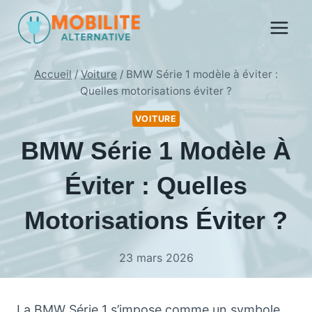
Aller
au
contenu
Accueil
/
Voiture
/
BMW Série 1 modèle à éviter :
Quelles motorisations éviter ?
VOITURE
BMW Série 1 Modèle À
Éviter : Quelles
Motorisations Éviter ?
23 mars 2026
La BMW Série 1 s’impose comme un symbole