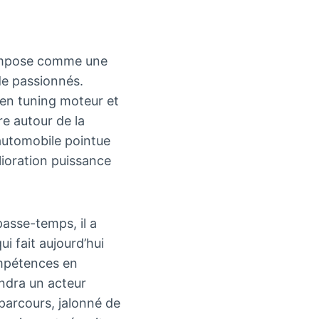
s’impose comme une
de passionnés.
 en tuning moteur et
re autour de la
automobile pointue
élioration puissance
passe-temps, il a
i fait aujourd’hui
ompétences en
endra un acteur
parcours, jalonné de