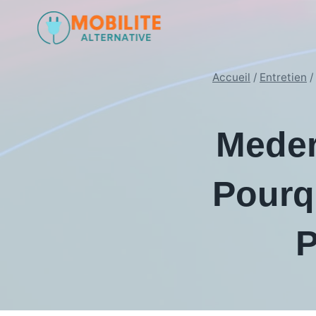
Aller
au
contenu
Accueil
/
Entretien
/
Mederi
Pourq
P