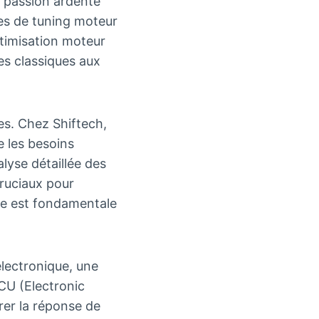
e passion ardente
ues de tuning moteur
ptimisation moteur
es classiques aux
es. Chez Shiftech,
 les besoins
lyse détaillée des
ruciaux pour
se est fondamentale
électronique, une
ECU (Electronic
rer la réponse de