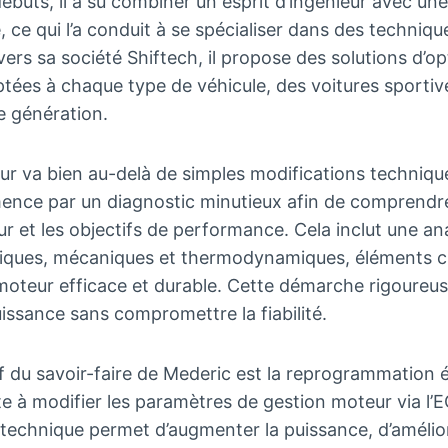
ébuts, il a su combiner un esprit d’ingénieur avec un
 ce qui l’a conduit à se spécialiser dans des techniq
vers sa société Shiftech, il propose des solutions d’o
tées à chaque type de véhicule, des voitures sportiv
e génération.
ur va bien au-delà de simples modifications techniqu
nce par un diagnostic minutieux afin de comprendre
r et les objectifs de performance. Cela inclut une ana
iques, mécaniques et thermodynamiques, éléments c
 moteur efficace et durable. Cette démarche rigoureu
issance sans compromettre la fiabilité.
if du savoir-faire de Mederic est la reprogrammation 
ste à modifier les paramètres de gestion moteur via l’
 technique permet d’augmenter la puissance, d’amélio