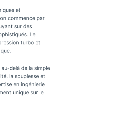
niques et
ntion commence par
puyant sur des
ophistiqués. Le
pression turbo et
ique.
au-delà de la simple
ité, la souplesse et
ertise en ingénierie
ment unique sur le