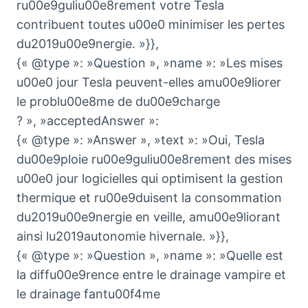
ru00e9guliu00e8rement votre Tesla
contribuent toutes u00e0 minimiser les pertes
du2019u00e9nergie. »}},
{« @type »: »Question », »name »: »Les mises
u00e0 jour Tesla peuvent-elles amu00e9liorer
le problu00e8me de du00e9charge
? », »acceptedAnswer »:
{« @type »: »Answer », »text »: »Oui, Tesla
du00e9ploie ru00e9guliu00e8rement des mises
u00e0 jour logicielles qui optimisent la gestion
thermique et ru00e9duisent la consommation
du2019u00e9nergie en veille, amu00e9liorant
ainsi lu2019autonomie hivernale. »}},
{« @type »: »Question », »name »: »Quelle est
la diffu00e9rence entre le drainage vampire et
le drainage fantu00f4me