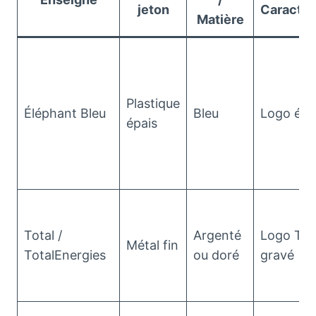
jeton
Caractér
Matière
Plastique
Éléphant Bleu
Bleu
Logo élé
épais
Total /
Argenté
Logo Tot
Métal fin
TotalEnergies
ou doré
gravé