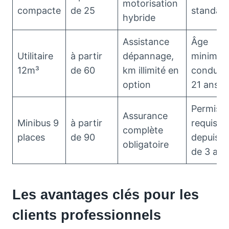
motorisation
compacte
de 25
standar
hybride
Assistance
Âge
Utilitaire
à partir
dépannage,
minimu
12m³
de 60
km illimité en
conducte
option
21 ans
Permis B
Assurance
Minibus 9
à partir
requis
complète
places
de 90
depuis p
obligatoire
de 3 ans
Les avantages clés pour les
clients professionnels