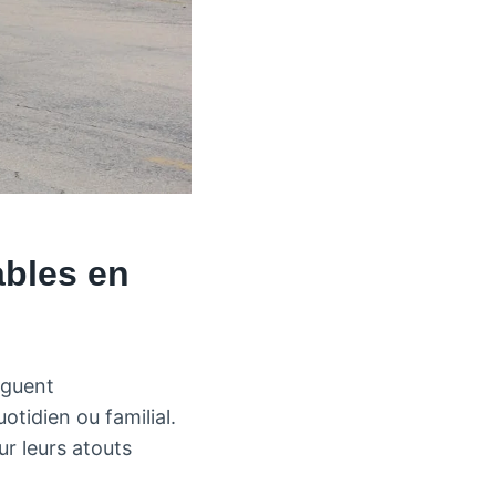
ables en
nguent
otidien ou familial.
ur leurs atouts