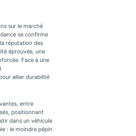
ons sur le marché
endance se confirme
 la réputation des
lité éprouvée, une
nforcée. Face à une
t
r allier durabilité
vantes, entre
sés, positionnant
tir dans un véhicule
ale : le moindre pépin