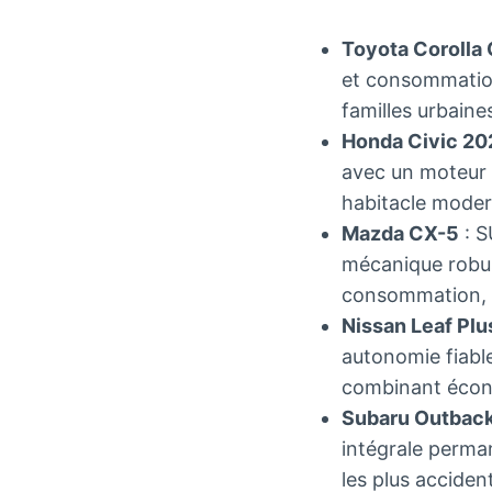
Toyota Corolla 
et consommation
familles urbain
Honda Civic 20
avec un moteur 
habitacle moder
Mazda CX-5
: S
mécanique robus
consommation, ce
Nissan Leaf Plu
autonomie fiabl
combinant écono
Subaru Outbac
intégrale perman
les plus acciden