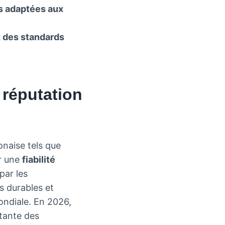
s adaptées aux
t des standards
 réputation
onaise tels que
r une
fiabilité
par les
s durables et
ondiale. En 2026,
stante des