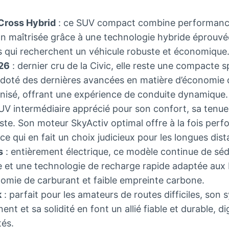
Cross Hybrid
: ce SUV compact combine performance v
 maîtrisée grâce à une technologie hybride éprouvée.
es qui recherchent un véhicule robuste et économique
26
: dernier cru de la Civic, elle reste une compacte sp
doté des dernières avancées en matière d’économie d
nisé, offrant une expérience de conduite dynamique.
UV intermédiaire apprécié pour son confort, sa tenue
te. Son moteur SkyActiv optimal offre à la fois perf
 qui en fait un choix judicieux pour les longues dist
s
: entièrement électrique, ce modèle continue de séd
e et une technologie de recharge rapide adaptée aux
mie de carburant et faible empreinte carbone.
k
: parfait pour les amateurs de routes difficiles, son
ent et sa solidité en font un allié fiable et durable, 
tés.