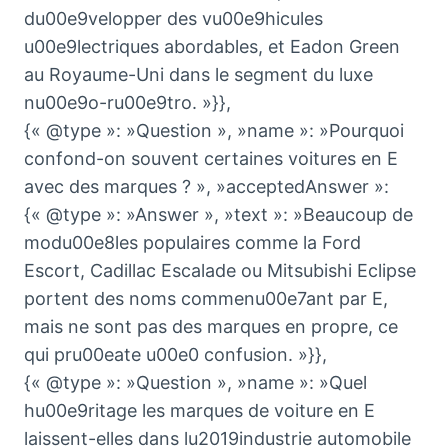
du00e9velopper des vu00e9hicules
u00e9lectriques abordables, et Eadon Green
au Royaume-Uni dans le segment du luxe
nu00e9o-ru00e9tro. »}},
{« @type »: »Question », »name »: »Pourquoi
confond-on souvent certaines voitures en E
avec des marques ? », »acceptedAnswer »:
{« @type »: »Answer », »text »: »Beaucoup de
modu00e8les populaires comme la Ford
Escort, Cadillac Escalade ou Mitsubishi Eclipse
portent des noms commenu00e7ant par E,
mais ne sont pas des marques en propre, ce
qui pru00eate u00e0 confusion. »}},
{« @type »: »Question », »name »: »Quel
hu00e9ritage les marques de voiture en E
laissent-elles dans lu2019industrie automobile