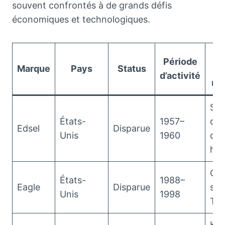
souvent confrontés à de grands défis
économiques et technologiques.
M
Période
Marque
Pays
Status
o
d’activité
ma
Sy
États-
1957–
d’é
Edsel
Disparue
Unis
1960
com
his
Co
États-
1988–
Eagle
Disparue
spo
Unis
1998
Tal
Kit