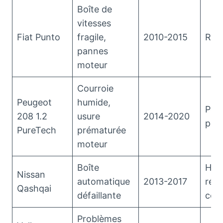
Boîte de
vitesses
Fiat Punto
fragile,
2010-2015
Rena
pannes
moteur
Courroie
Peugeot
humide,
Peu
208 1.2
usure
2014-2020
pos
PureTech
prématurée
moteur
Boîte
Hyb
Nissan
automatique
2013-2017
réc
Qashqai
défaillante
com
Problèmes