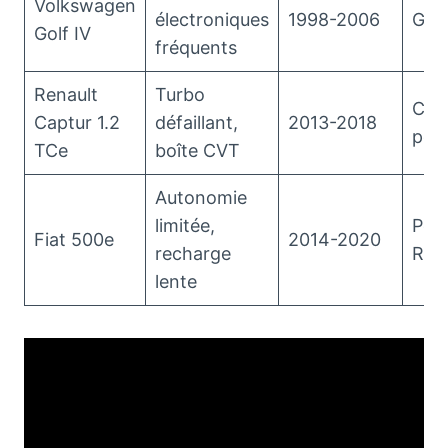
Volkswagen
électroniques
1998-2006
Golf
Golf IV
fréquents
Renault
Turbo
Cap
Captur 1.2
défaillant,
2013-2018
pos
TCe
boîte CVT
Autonomie
limitée,
Peu
Fiat 500e
2014-2020
recharge
Ren
lente