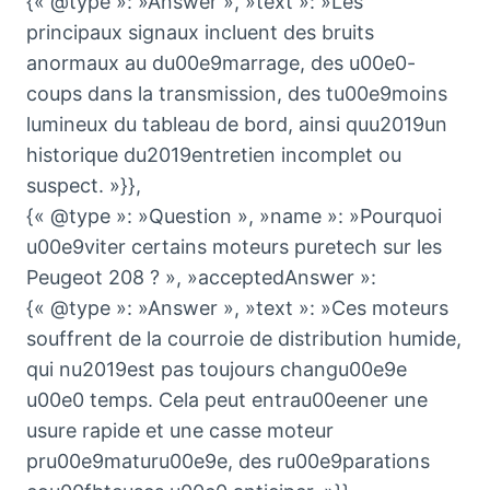
{« @type »: »Answer », »text »: »Les
principaux signaux incluent des bruits
anormaux au du00e9marrage, des u00e0-
coups dans la transmission, des tu00e9moins
lumineux du tableau de bord, ainsi quu2019un
historique du2019entretien incomplet ou
suspect. »}},
{« @type »: »Question », »name »: »Pourquoi
u00e9viter certains moteurs puretech sur les
Peugeot 208 ? », »acceptedAnswer »:
{« @type »: »Answer », »text »: »Ces moteurs
souffrent de la courroie de distribution humide,
qui nu2019est pas toujours changu00e9e
u00e0 temps. Cela peut entrau00eener une
usure rapide et une casse moteur
pru00e9maturu00e9e, des ru00e9parations