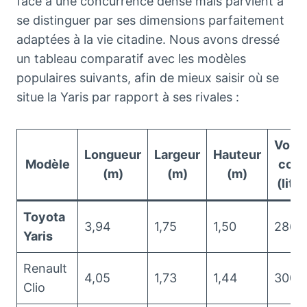
face à une concurrence dense mais parvient à
se distinguer par ses dimensions parfaitement
adaptées à la vie citadine. Nous avons dressé
un tableau comparatif avec les modèles
populaires suivants, afin de mieux saisir où se
situe la Yaris par rapport à ses rivales :
Volu
Longueur
Largeur
Hauteur
Modèle
coff
(m)
(m)
(m)
(litre
Toyota
3,94
1,75
1,50
286
Yaris
Renault
4,05
1,73
1,44
300
Clio